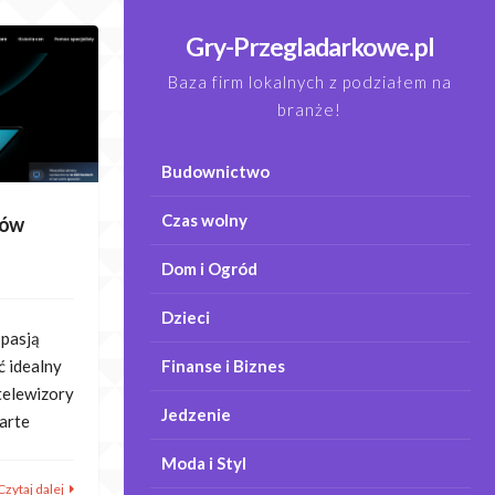
Gry-Przegladarkowe.pl
Baza firm lokalnych z podziałem na
branże!
Budownictwo
Czas wolny
rów
Dom i Ogród
Dzieci
 pasją
 idealny
Finanse i Biznes
 telewizory
Jedzenie
parte
Moda i Styl
Czytaj dalej