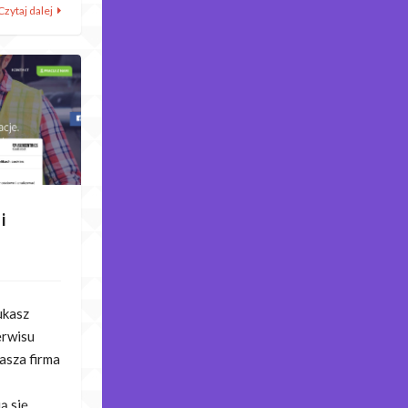
Czytaj dalej
i
ukasz
erwisu
asza firma
ą się