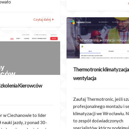
rowało
Czytaj dalej
Thermotronic klimatyzacja 
wentylacja
zkolenia Kierowców
Zaufaj Thermotronic, jeśli sz
profesjonalnego montażu i s
klimatyzacji we Wrocławiu. N
r w Ciechanowie to lider
to zespół doświadczonych
 nauki jazdy, z ponad 30-
specjalistów, którzy podejmuj