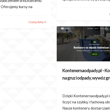
wiadczeniem w kształceniu
 Oferujemy kursy na
Czytaj dalej
Kontenernaodpady.pl – K
na gruz i odpady, wywóz g
Dzięki Kontenernaodpady.pl
liczyć na szybką i fachową ob
Nasze kontenery dostarczam