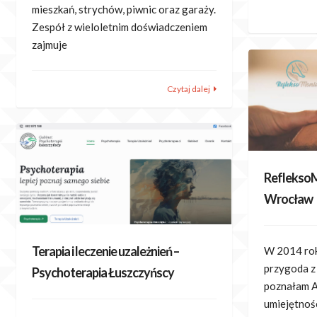
mieszkań, strychów, piwnic oraz garaży.
Zespół z wieloletnim doświadczeniem
zajmuje
Czytaj dalej
RefleksoM
Wrocław
Terapia i leczenie uzależnień –
W 2014 rok
przygoda z 
Psychoterapia Łuszczyńscy
poznałam A
umiejętnoś