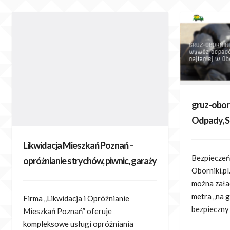
Skip
to
content
gruz-oborn
Odpady, S
Likwidacja Mieszkań Poznań –
Bezpieczeń
opróżnianie strychów, piwnic, garaży
Oborniki.pl
można zała
metra „na g
Firma „Likwidacja i Opróżnianie
bezpieczny
Mieszkań Poznań” oferuje
kompleksowe usługi opróżniania