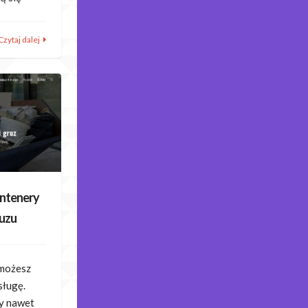
Czytaj dalej
ontenery
ruzu
 możesz
sługę.
y nawet