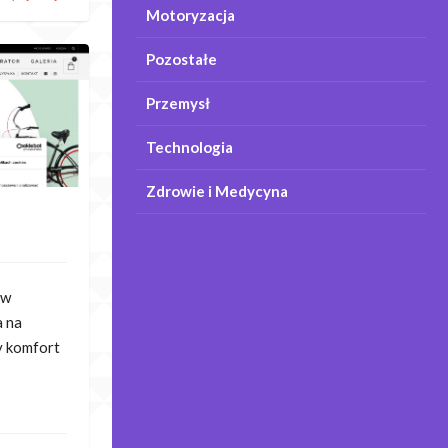
Motoryzacja
Pozostałe
Przemysł
Technologia
Zdrowie i Medycyna
ów
a na
y komfort