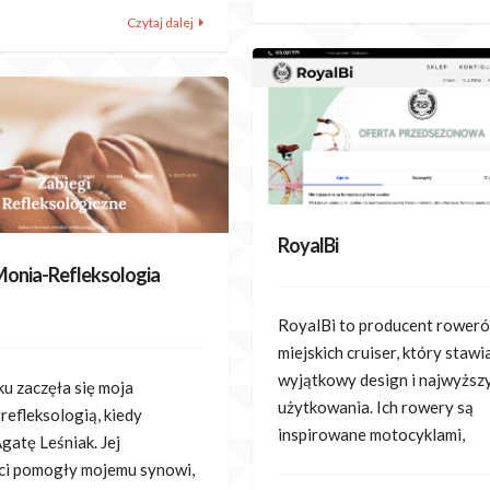
Czytaj dalej
RoyalBi
onia-Refleksologia
RoyalBi to producent rower
miejskich cruiser, który stawi
wyjątkowy design i najwyższ
u zaczęła się moja
użytkowania. Ich rowery są
refleksologią, kiedy
inspirowane motocyklami,
gatę Leśniak. Jej
ci pomogły mojemu synowi,