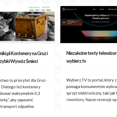
Niezależne testy telewizo
iki.pl Kontenery na Gruz i
wybierz.tv
zybki Wywóz Śmieci
Wybierz.TV to portal, który z
stwo to priorytet dla Gruz-
pomaga konsumentom wybrać
. Dlatego też kontenery
sprzęt elektroniczny, taki jak
dować maksymalnie 0,3
i monitory. Nasze recenzje o
órkę”, aby zapewnić
 transport odpadów.