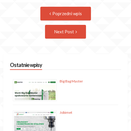
Post
Previous
Poprzedni wpis
post:
navigation
Następny
Next Post
wpis
Ostatnie wpisy
Big Bag Master
Jobimet