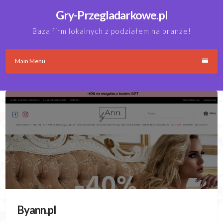
Skip
Gry-Przegladarkowe.pl
to
content
Baza firm lokalnych z podziałem na branże!
Main Menu
Byann.pl