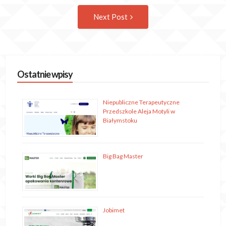
Następny
Next Post
wpis
Ostatnie wpisy
Niepubliczne Terapeutyczne
Przedszkole Aleja Motyli w
Białymstoku
Big Bag Master
Jobimet