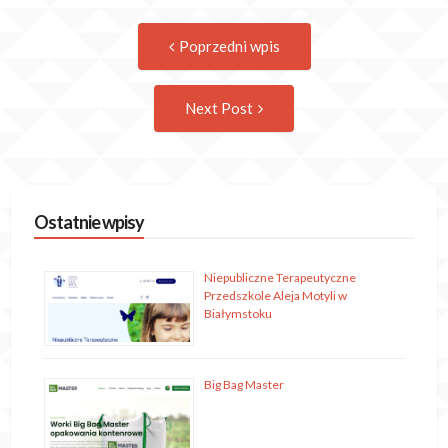
Post
Previous
Poprzedni wpis
post:
navigation
Następny
Next Post
wpis
Ostatnie wpisy
Niepubliczne Terapeutyczne
Przedszkole Aleja Motyli w
Białymstoku
Big Bag Master