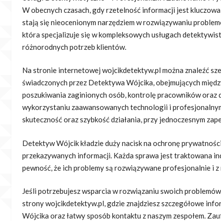
W obecnych czasach, gdy rzetelność informacji jest kluczowa
stają się nieocenionym narzędziem
w rozwiązywaniu problemó
która specjalizuje się w kompleksowych usługach detektywi
różnorodnych potrzeb klientów.
Na stronie internetowej wojcikdetektyw.pl można znaleźć sze
świadczonych przez Detektywa Wójcika, obejmujących międz
poszukiwania zaginionych osób, kontrolę pracowników oraz 
wykorzystaniu zaawansowanych technologii i profesjonalnym
skuteczność oraz szybkość działania, przy jednoczesnym zape
Detektyw Wójcik kładzie duży nacisk na ochronę prywatności
przekazywanych informacji. Każda sprawa jest traktowana ind
pewność, że ich problemy są rozwiązywane profesjonalnie i z
Jeśli potrzebujesz wsparcia w rozwiązaniu swoich problemó
strony wojcikdetektyw.pl, gdzie znajdziesz szczegółowe inf
Wójcika oraz łatwy sposób kontaktu z naszym zespołem. Zau