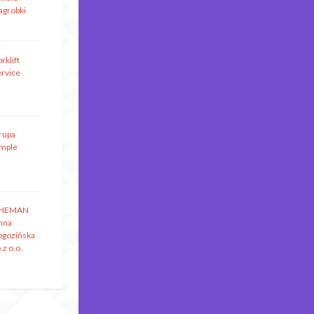
agrobki
rklift
ervice
rupa
imple
HEMAN
nna
ogozińska
.z o.o.