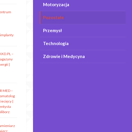
Motoryzacja
entrum
Pozostałe
Przemysł
 implanty
Technologia
KKD.PL –
Zdrowie i Medycyna
agazyny
ergii |
R MED –
tomatolog
iecięcy |
entysta
oliborz
amieniarz
wierz