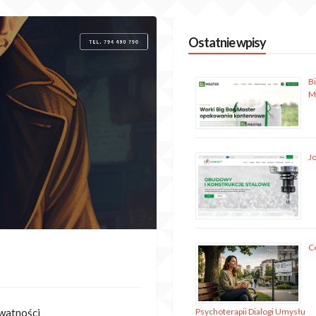
Ostatnie wpisy
B
M
J
C
ywatności
Psychoterapii Dialogi Umysłu