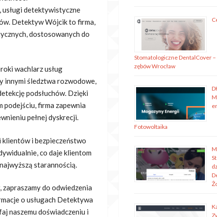
, usługi detektywistyczne
C
w. Detektyw Wójcik to firma,
stycznych, dostosowanych do
Stomatologiczne DentalCover –
zębów Wrocław
roki wachlarz usług
y innymi śledztwa rozwodowe,
D
detekcję podsłuchów. Dzięki
M
 podejściu, firma zapewnia
en
wnieniu pełnej dyskrecji.
Fotowoltaika
 klientów i bezpieczeństwo
M
ywidualnie, co daje klientom
S
 najwyższą starannością.
dz
D
Ż
w, zapraszamy do odwiedzenia
ormacje o usługach Detektywa
K
faj naszemu doświadczeniu i
Z