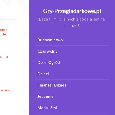
Gry-Przegladarkowe.pl
Baza firm lokalnych z podziałem na
branże!
ig Bag
aster
Budownictwo
Czas wolny
obimet
Dom i Ogród
Dzieci
Finanse i Biznes
entrum
Jedzenie
Moda i Styl