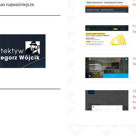
as najważniejsze.
N
Fo
S
G
S
C
A
R
Sp