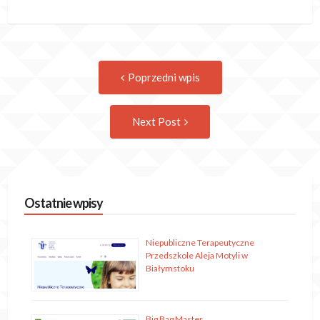
Post
Previous
Poprzedni wpis
post:
navigation
Następny
Next Post
wpis
Ostatnie wpisy
Niepubliczne Terapeutyczne
Przedszkole Aleja Motyli w
Białymstoku
Big Bag Master