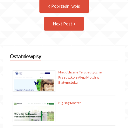
Post
Previous
Poprzedni wpis
post:
navigation
Następny
Next Post
wpis
Ostatnie wpisy
Niepubliczne Terapeutyczne
Przedszkole Aleja Motyli w
Białymstoku
Big Bag Master