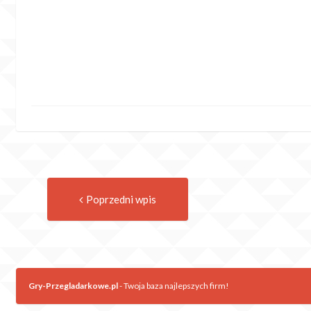
Previous
Post
Poprzedni wpis
post:
navigation
Gry-Przegladarkowe.pl
- Twoja baza najlepszych firm!