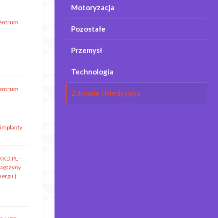
Motoryzacja
entrum
Pozostałe
Przemysł
Technologia
entrum
Zdrowie i Medycyna
 implanty
KKD.PL –
agazyny
ergii |