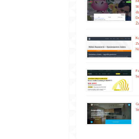
M
S
dz
D
Ż
K
Z
N
Fo
S
G
S