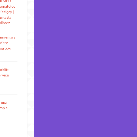
R MED –
tomatolog
iecięcy |
entysta
oliborz
amieniarz
wierz
agrobki
rklift
ervice
rupa
imple