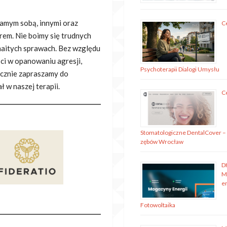
samym sobą, innymi oraz
C
em. Nie boimy się trudnych
aitych sprawach. Bez względu
ści w opanowaniu agresji,
Psychoterapii Dialogi Umysłu
ecznie zapraszamy do
ł w naszej terapii.
C
Stomatologiczne DentalCover –
zębów Wrocław
D
M
en
Fotowoltaika