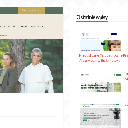
Ostatnie wpisy
Niepubliczne Terapeutyczne Pr
Aleja Motyli w Białymstoku
B
M
J