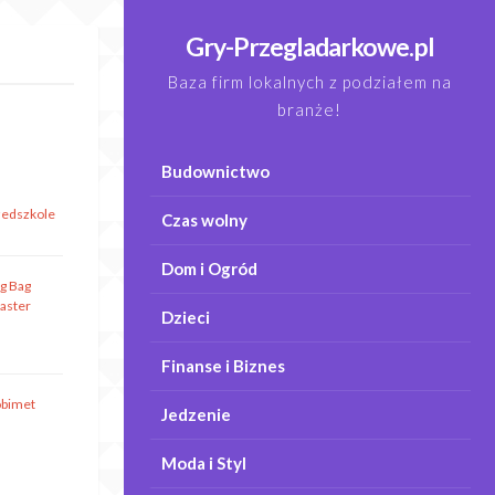
Gry-Przegladarkowe.pl
Baza firm lokalnych z podziałem na
branże!
Budownictwo
zedszkole
Czas wolny
Dom i Ogród
ig Bag
aster
Dzieci
Finanse i Biznes
obimet
Jedzenie
Moda i Styl