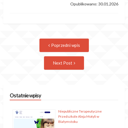
Opublikowano: 30.01.2026
Post
Previous
Poprzedni wpis
post:
navigation
Następny
Next Post
wpis
Ostatnie wpisy
Niepubliczne Terapeutyczne
Przedszkole Aleja Motyli w
Białymstoku