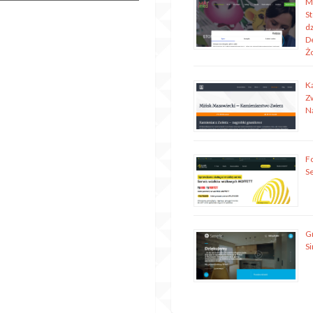
M
S
dz
D
Ż
K
Z
N
Fo
S
G
S