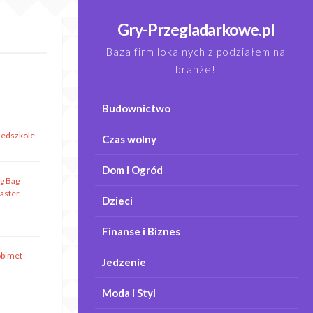
Gry-Przegladarkowe.pl
Baza firm lokalnych z podziałem na
branże!
Budownictwo
zedszkole
Czas wolny
Dom i Ogród
ig Bag
aster
Dzieci
Finanse i Biznes
obimet
Jedzenie
Moda i Styl