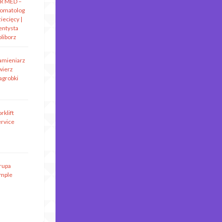
R MED –
tomatolog
iecięcy |
entysta
oliborz
amieniarz
wierz
agrobki
rklift
ervice
rupa
imple