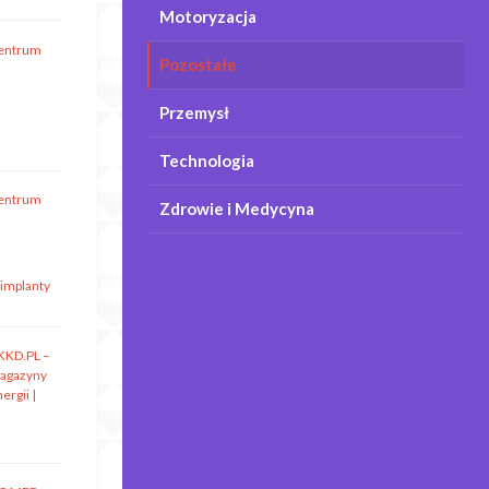
Motoryzacja
entrum
Pozostałe
Przemysł
Technologia
entrum
Zdrowie i Medycyna
 implanty
KKD.PL –
agazyny
ergii |