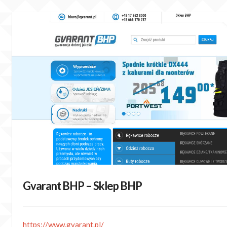
Skip
to
content
Gvarant BHP – Sklep BHP
https://www.gvarant.pl/