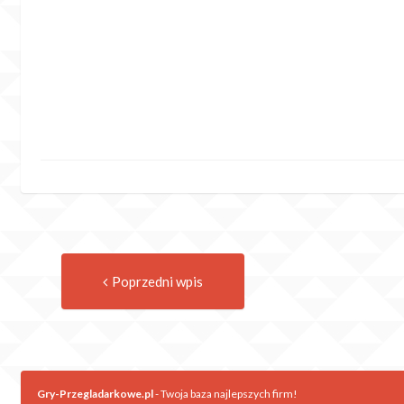
Previous
Post
Poprzedni wpis
post:
navigation
Gry-Przegladarkowe.pl
- Twoja baza najlepszych firm!