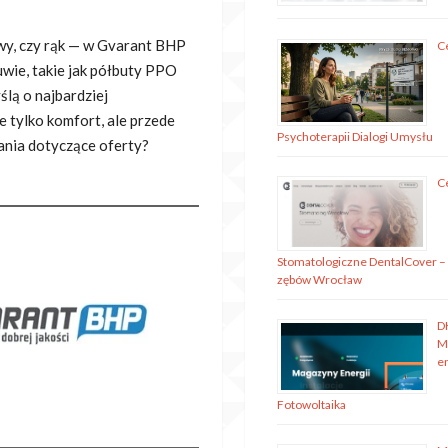
wy, czy rąk — w Gvarant BHP
C
wie, takie jak półbuty PPO
ślą o najbardziej
 tylko komfort, ale przede
Psychoterapii Dialogi Umysłu
ania dotyczące oferty?
C
Stomatologiczne DentalCover –
zębów Wrocław
D
M
en
Fotowoltaika