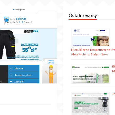
Ostatnie wpisy
Niepubliczne Terapeutyczne Pr
Aleja Motyli w Białymstoku
B
M
J