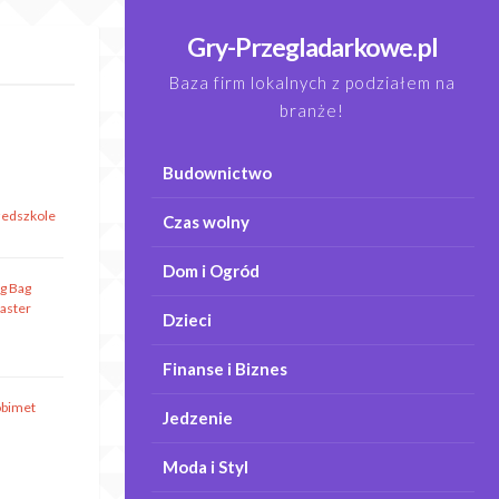
Gry-Przegladarkowe.pl
Baza firm lokalnych z podziałem na
branże!
Budownictwo
zedszkole
Czas wolny
Dom i Ogród
ig Bag
aster
Dzieci
Finanse i Biznes
obimet
Jedzenie
Moda i Styl