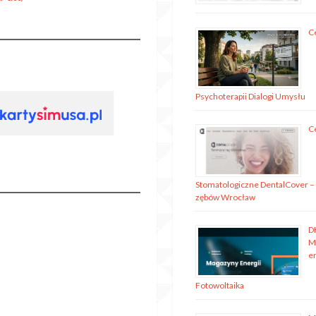
C
Psychoterapii Dialogi Umysłu
C
Stomatologiczne DentalCover –
zębów Wrocław
D
M
en
Fotowoltaika