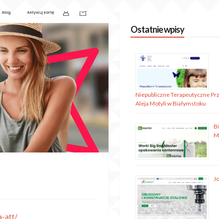
Ostatnie wpisy
Niepubliczne Terapeutyczne Pr
Aleja Motyli w Białymstoku
B
M
J
a-att/