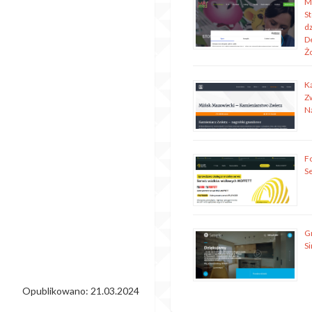
M
S
dz
D
Ż
K
Z
N
Fo
S
G
S
Opublikowano: 21.03.2024