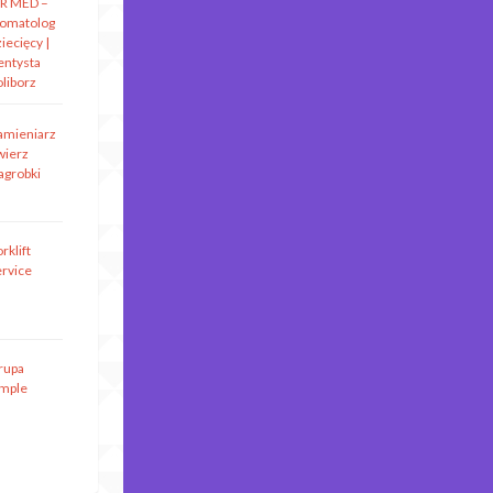
R MED –
tomatolog
iecięcy |
entysta
oliborz
amieniarz
wierz
agrobki
rklift
ervice
rupa
imple