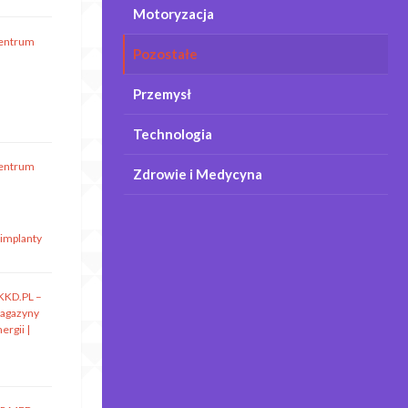
Motoryzacja
entrum
Pozostałe
Przemysł
Technologia
entrum
Zdrowie i Medycyna
 implanty
KKD.PL –
agazyny
ergii |