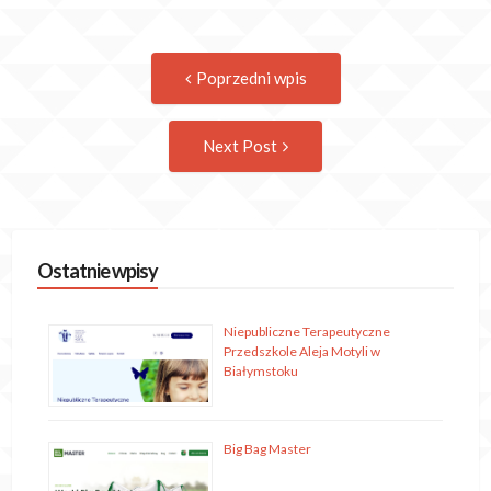
Post
Previous
Poprzedni wpis
post:
navigation
Następny
Next Post
wpis
Ostatnie wpisy
Niepubliczne Terapeutyczne
Przedszkole Aleja Motyli w
Białymstoku
Big Bag Master