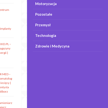
Motoryzacja
entrum
Pozostałe
Przemysł
 implanty
Technologia
KKD.PL –
Zdrowie i Medycyna
agazyny
ergii |
R MED –
tomatolog
iecięcy |
entysta
oliborz
amieniarz
wierz