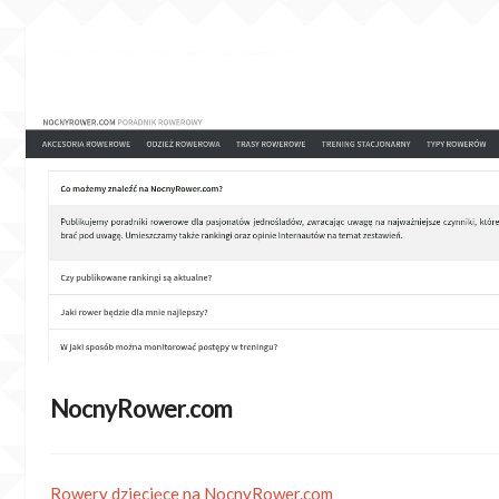
Skip
to
content
NocnyRower.com
Rowery dziecięce na NocnyRower.com