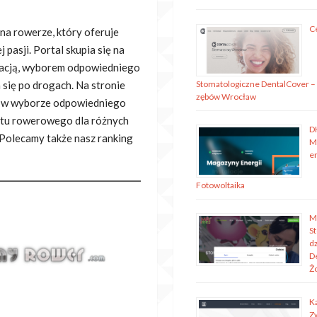
C
na rowerze, który oferuje
 pasji. Portal
skupia się na
rwacją, wyborem odpowiedniego
się po drogach. Na stronie
Stomatologiczne DentalCover –
zębów Wrocław
ą w wyborze odpowiedniego
ętu rowerowego dla różnych
D
. Polecamy także nasz ranking
M
en
Fotowoltaika
M
S
dz
D
Ż
K
Z