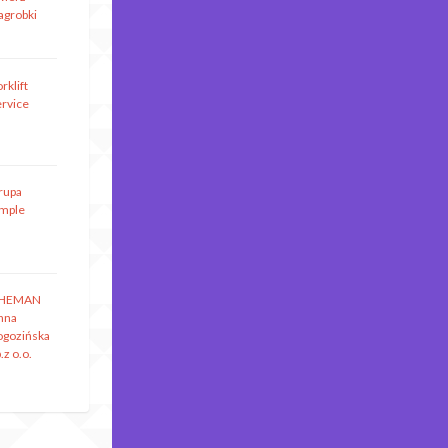
agrobki
rklift
ervice
rupa
imple
HEMAN
nna
ogozińska
.z o.o.