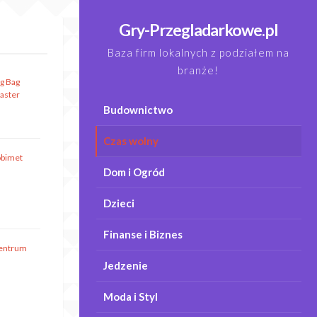
Gry-Przegladarkowe.pl
Baza firm lokalnych z podziałem na
branże!
ig Bag
aster
Budownictwo
Czas wolny
obimet
Dom i Ogród
Dzieci
Finanse i Biznes
entrum
Jedzenie
Moda i Styl