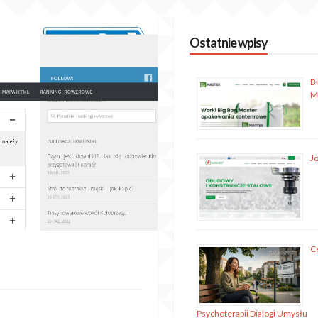
Ostatnie wpisy
B
M
J
C
Psychoterapii Dialogi Umysłu