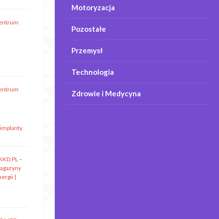
Motoryzacja
entrum
Pozostałe
Przemysł
Technologia
entrum
Zdrowie i Medycyna
 implanty
KKD.PL –
agazyny
ergii |