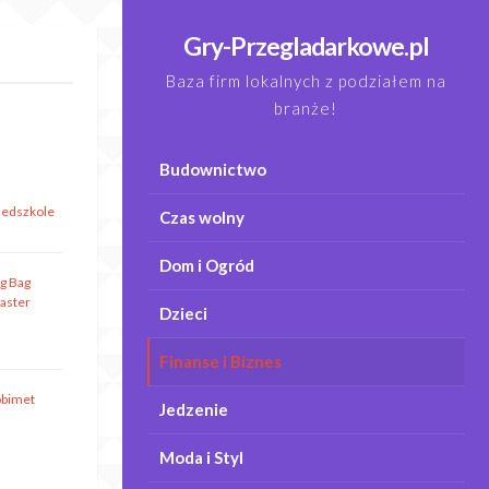
Gry-Przegladarkowe.pl
Baza firm lokalnych z podziałem na
branże!
Budownictwo
zedszkole
Czas wolny
Dom i Ogród
ig Bag
aster
Dzieci
Finanse i Biznes
obimet
Jedzenie
Moda i Styl