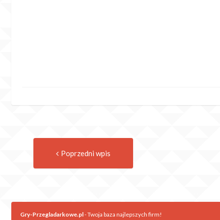
Previous
Post
Poprzedni wpis
post:
navigation
Gry-Przegladarkowe.pl
- Twoja baza najlepszych firm!