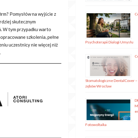
firm? Pomysłów na wyjście z
C
rdziej skutecznym
ń. W tym przypadku warto
e opracowane szkolenia, pełne
Psychoterapii Dialogi Umysłu
niu uczestnicy nie więcej niż
.
C
Stomatologiczne DentalCover –
zębów Wrocław
D
M
en
Fotowoltaika