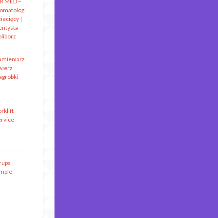
R MED –
tomatolog
iecięcy |
entysta
oliborz
amieniarz
wierz
agrobki
rklift
ervice
rupa
imple