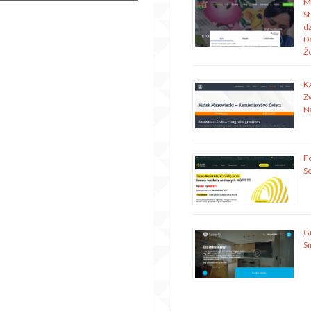
M
S
dz
D
Ż
K
Z
N
Fo
S
G
S