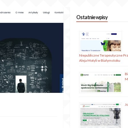
Ostatnie wpisy
Niepubliczne Terapeutyczne Pr
Aleja Motyli w Białymstoku
B
M
J