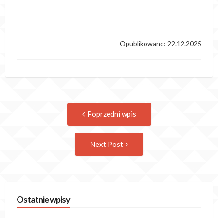
Opublikowano: 22.12.2025
Post
Previous
Poprzedni wpis
post:
navigation
Następny
Next Post
wpis
Ostatnie wpisy