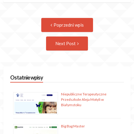
Post
Previous
Poprzedni wpis
post:
navigation
Następny
Next Post
wpis
Ostatnie wpisy
Niepubliczne Terapeutyczne
Przedszkole Aleja Motyli w
Białymstoku
Big Bag Master