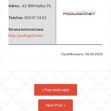
Adres:
,
62-800 Kalisz
,
PL
Telefon:
502 07 14 02
Strona internetowa:
http://podlogi24.net/
Opublikowano: 06.06.2026
Post
Previous
Poprzedni wpis
post:
navigation
Następny
Next Post
wpis