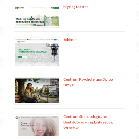
Big Bag Master
Jobimet
Centrum Psychoterapii Dialogi
Umysłu
Centrum Stomatologiczne
DentalCover – implanty zębów
Wrocław