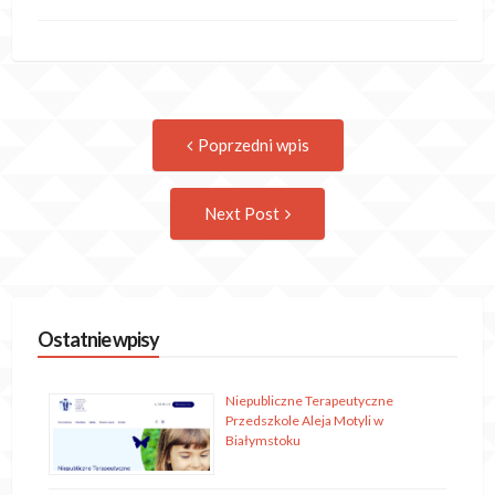
Post
Previous
Poprzedni wpis
post:
navigation
Następny
Next Post
wpis
Ostatnie wpisy
Niepubliczne Terapeutyczne
Przedszkole Aleja Motyli w
Białymstoku